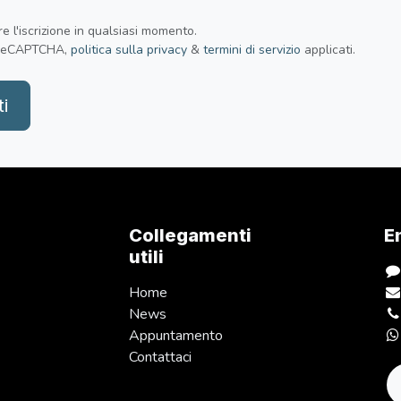
e l'iscrizione in qualsiasi momento.
 reCAPTCHA,
politica sulla privacy
&
termini di servizio
applicati.
ti
Collegamenti
E
utili
Home
News
Appuntamento
Contattaci