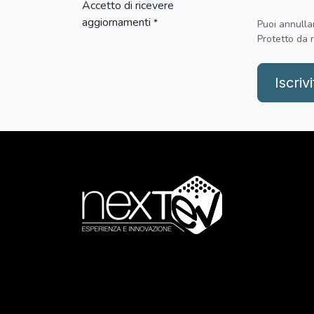
Accetto di ricevere
aggiornamenti
*
Puoi annullar
Protetto da
Iscrivi