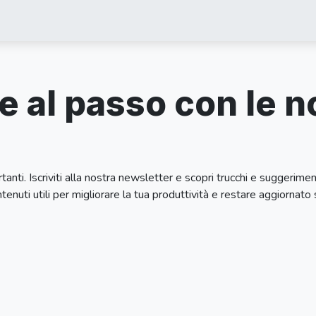
oni
Odoo
Collaborazioni
Referenze
Appuntamento
Blog
 al passo con le no
tanti. Iscriviti alla nostra newsletter e scopri trucchi e suggerimen
nuti utili per migliorare la tua produttività e restare aggiornato s