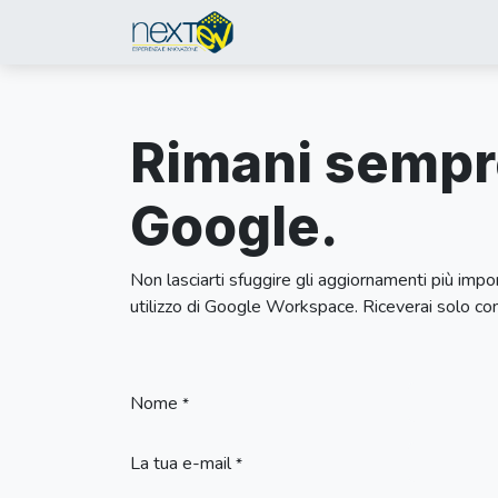
Passa al contenuto
Chi siamo
Progetti
Soluzi
Rimani sempre
Google.
Non lasciarti sfuggire gli aggiornamenti più impor
utilizzo di Google Workspace. Riceverai solo conte
Nome
*
La tua e-mail
*