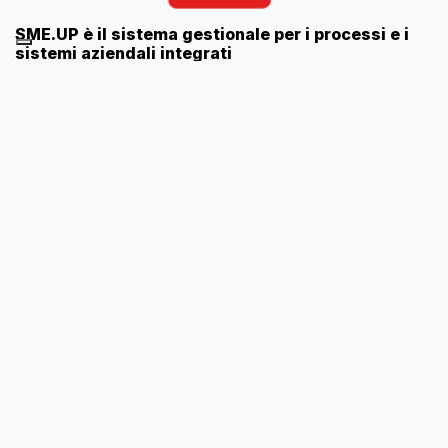
SME.UP è il sistema gestionale per i processi e i
sistemi aziendali integrati
Sistema gestionale
Sme.UP ERP
, l’applicativo gestionale
pensato e progettato con un’innovativa architettura ad
oggetti. Questo conferisce al software caratteristiche di
integrazione, flessibilità e navigabilità dei dati che
permettono l’adattamento dinamico ai sistemi produttivi e
distributivi più vari.
Architettura a oggetti, struttura ad “apps” integrate
La logica applicativa con cui Sme.UP ERP è costruito
consente di realizzare installazioni complete o dipartimentali,
flessibili, personalizzate e veloci in assenza di
programmazione.