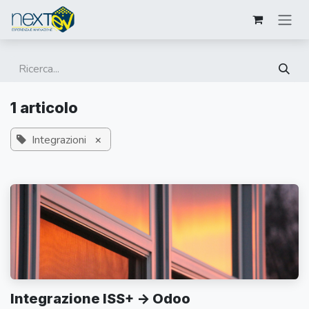
Passa al contenuto
1 articolo
Integrazioni
×
Integrazione ISS+ -> Odoo