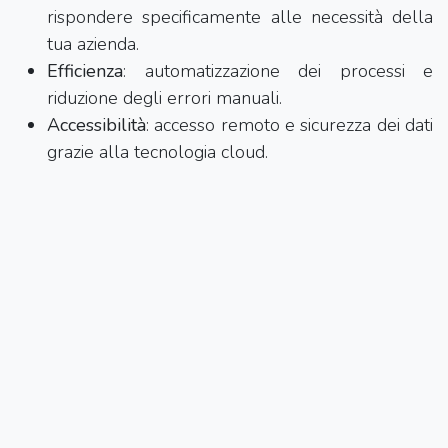
rispondere specificamente alle necessità della
tua azienda.
Efficienza
: automatizzazione dei processi e
riduzione degli errori manuali.
Accessibilità
: accesso remoto e sicurezza dei dati
grazie alla tecnologia cloud.
Come possiamo aiutarti.
In NextEv trovi personale qualificato che ti aiuterà a
semplificare e potenziare le tue operazioni. Ecco tre
motivi per sceglierci come consulenti.
Esperienza e Competenza Settoriale:
La nostra
azienda vanta anni di esperienza nel settore
della consulenza, con un team di esperti che